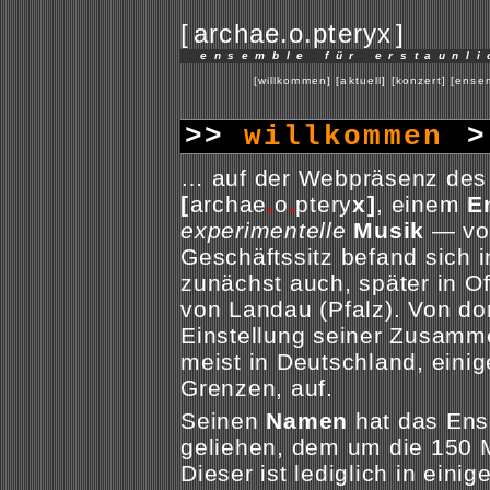
[
archae.o.pteryx
]
ensemble für erstaunl
[willkommen]
[aktuell]
[konzert]
[ense
>>
willkommen
… auf der Webpräsenz des
[
archae
.
o
.
ptery
x]
, einem
E
experimentelle
Musik
— von
Geschäftssitz befand sich 
zunächst auch, später in O
von Landau (Pfalz). Von do
Einstellung seiner Zusamm
meist in Deutschland, einig
Grenzen, auf.
Seinen
Namen
hat das Ens
geliehen, dem um die 150 M
Dieser ist lediglich in eini