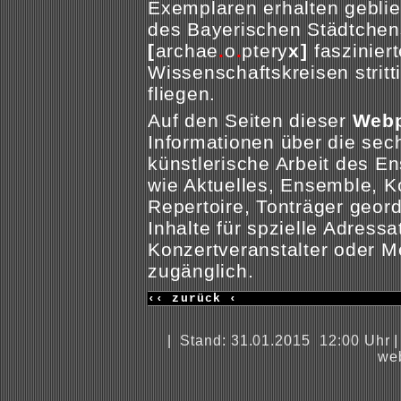
Exemplaren erhalten geblie
des Bayerischen Städtche
[
archae
.
o
.
ptery
x]
fasziniert
Wissenschaftskreisen stritt
fliegen.
Auf den Seiten dieser
Webp
Informationen über die se
künstlerische Arbeit des 
wie Aktuelles, Ensemble, K
Repertoire, Tonträger geor
Inhalte für spzielle Adress
Konzertveranstalter oder M
zugänglich.
‹‹
zurück
‹
|
Stand: 31.01.2015 12:00 Uhr 
we